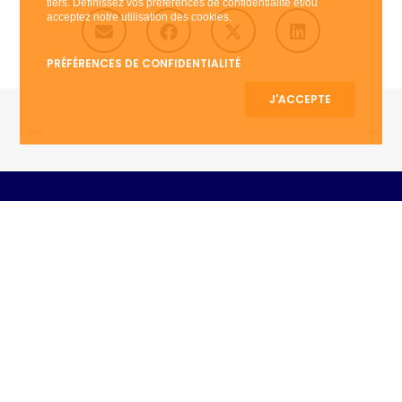
tiers. Définissez vos préférences de confidentialité et/ou
acceptez notre utilisation des cookies.
PRÉFÉRENCES DE CONFIDENTIALITÉ
J'ACCEPTE
9, avenue de Breteuil
75007 Paris
@2025 Cosma Experts - Une réalisation
Celuga
-
Sitemap
-
Mentions