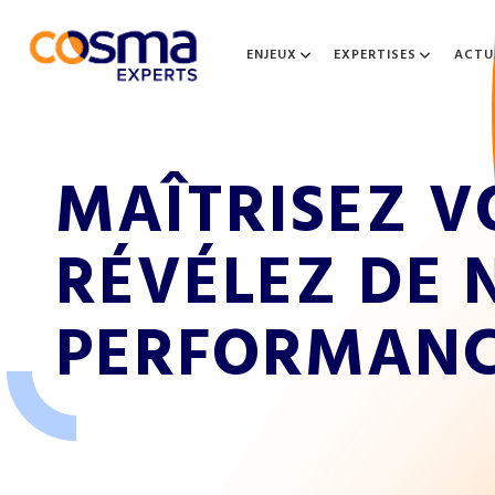
ENJEUX
EXPERTISES
ACTU
M
A
Î
T
R
I
S
E
Z
V
R
É
V
É
L
E
Z
D
E
P
E
R
F
O
R
M
A
N