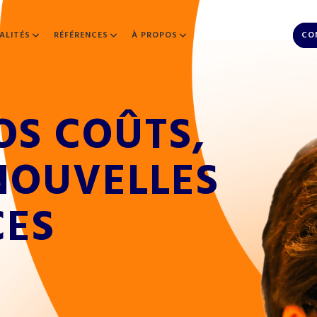
ALITÉS
RÉFÉRENCES
À PROPOS
CO
O
S
C
O
Û
T
S
,
N
O
U
V
E
L
L
E
S
C
E
S