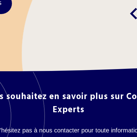
S
keyboard_arr
s souhaitez en savoir plus sur C
Experts
’hésitez pas à nous contacter pour toute informati