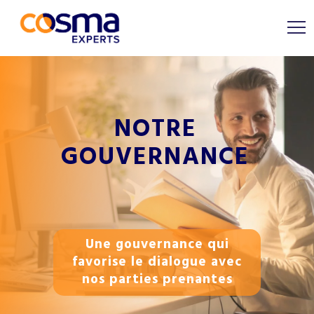
N
O
T
R
E
G
O
U
V
E
R
N
A
N
C
E
Une gouvernance qui
favorise le dialogue avec
nos parties prenantes