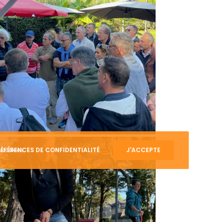
Nos actualités
Les enjeux de l’agroalimentaire
Cosma Experts, clients, experts et
partenaires se retrouvent au Golf de
Saint-Cloud
J.O. 2024 : un été en or pour les
ÉFÉRENCES DE CONFIDENTIALITÉ
J'ACCEPTE
s cookies.
transporteurs ?
PD