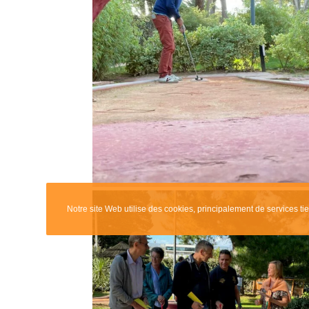
Expe
Notr
La 
Nos
9, avenue de Breteuil
75007 Paris
Notre site Web utilise des cookies, principalement de services tie
@