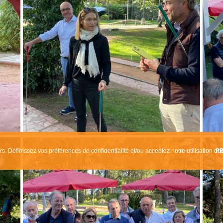
rts
Références
e valeur ajoutée
Webinaires
méthode adaptative
Business Cases
 domaines de compétences
Témoignages
On parle de nous
PR
rs. Définissez vos préférences de confidentialité et/ou acceptez notre utilisation de
2025 Cosma Experts - Une réalisation
Celuga
-
Sitemap
-
Mentions Légales
-
RG